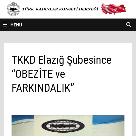
Skip
to
content
MENU
TKKD Elazığ Şubesince
“OBEZİTE ve
FARKINDALIK”